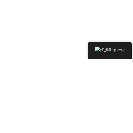
Portuguese
ESPECIFICAÇÃO
TIPO DE SONDA/DESIGN
Ultra-deepwater
DP3 Semisubmersible
/GVA 7500