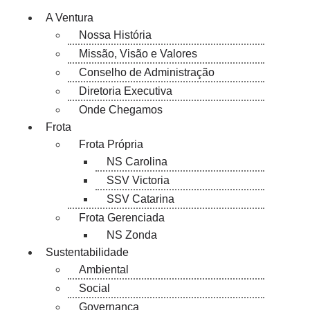
A Ventura
Nossa História
Missão, Visão e Valores
Conselho de Administração
Diretoria Executiva
Onde Chegamos
Frota
Frota Própria
NS Carolina
SSV Victoria
SSV Catarina
Frota Gerenciada
NS Zonda
Sustentabilidade
Ambiental
Social
Governança