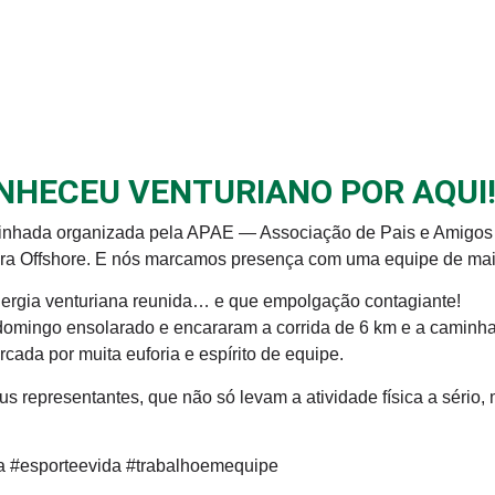
NHECEU VENTURIANO POR AQUI
minhada organizada pela APAE — Associação de Pais e Amigos
ra Offshore. E nós marcamos presença com uma equipe de mais
nergia venturiana reunida… e que empolgação contagiante!
domingo ensolarado e encararam a corrida de 6 km e a caminh
cada por muita euforia e espírito de equipe.
eus representantes, que não só levam a atividade física a sér
na #esporteevida #trabalhoemequipe