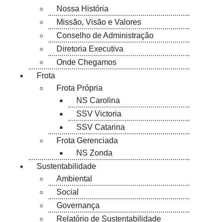
Nossa História
Missão, Visão e Valores
Conselho de Administração
Diretoria Executiva
Onde Chegamos
Frota
Frota Própria
NS Carolina
SSV Victoria
SSV Catarina
Frota Gerenciada
NS Zonda
Sustentabilidade
Ambiental
Social
Governança
Relatório de Sustentabilidade