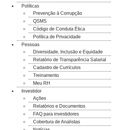
Políticas
Prevenção à Corrupção
QSMS
Código de Conduta Ética
Política de Privacidade
Pessoas
Diversidade, Inclusão e Equidade
Relatório de Transparência Salarial
Cadastro de Currículos
Treinamento
Meu RH
Investidor
Ações
Relatórios e Documentos
FAQ para investidores
Cobertura de Analistas
Notícias